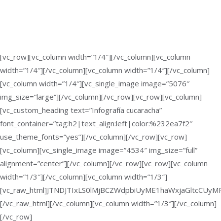
[vc_row][vc_column width=”1/4″][/vc_column][vc_column
width=”1/4″][/vc_column][vc_column width=”1/4″][/vc_column]
[vc_column width=”1/4″][vc_single_image image=”5076″
img_size=”large”][/vc_column][/vc_row][vc_row][vc_column]
[vc_custom_heading text=”Infografía cucaracha”
font_container=”tag:h2|text_align:left|color:%232ea7f2″
use_theme_fonts=”yes”][/vc_column][/vc_row][vc_row]
[vc_column][vc_single_image image=”4534″ img_size=”full”
alignment=”center”][/vc_column][/vc_row][vc_row][vc_column
width=”1/3″][/vc_column][vc_column width=”1/3″]
[vc_raw_html]JTNDJTIxLS0lMjBCZWdpbiUyME1haWxjaGltcC
[/vc_raw_html][/vc_column][vc_column width=”1/3″][/vc_column]
[/vc_row]