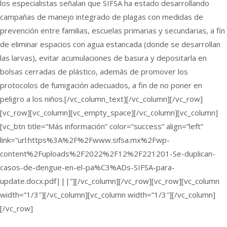
los especialistas señalan que SIFSA ha estado desarrollando
campañas de manejo integrado de plagas con medidas de
prevención entre familias, escuelas primarias y secundarias, a fin
de eliminar espacios con agua estancada (donde se desarrollan
las larvas), evitar acumulaciones de basura y depositarla en
bolsas cerradas de plástico, además de promover los
protocolos de fumigación adecuados, a fin de no poner en
peligro a los niños.[/vc_column_text][/vc_column][/vc_row]
[vc_row][vc_column][vc_empty_space][/vc_column][vc_column]
[vc_btn title=”Más información” color=”success” align=”left”
link=”url:https%3A%2F%2Fwww.sifsa.mx%2Fwp-
content%2Fuploads%2F2022%2F12%2F221201-Se-duplican-
casos-de-dengue-en-el-pa%C3%ADs-SIFSA-para-
update.docx.pdf|||”][/vc_column][/vc_row][vc_row][vc_column
width=”1/3″][/vc_column][vc_column width=”1/3″][/vc_column]
[/vc_row]