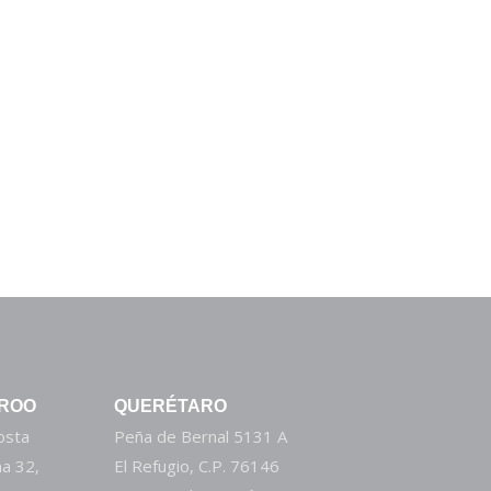
 ROO
QUERÉTARO
Costa
Peña de Bernal 5131 A
a 32,
El Refugio, C.P. 76146