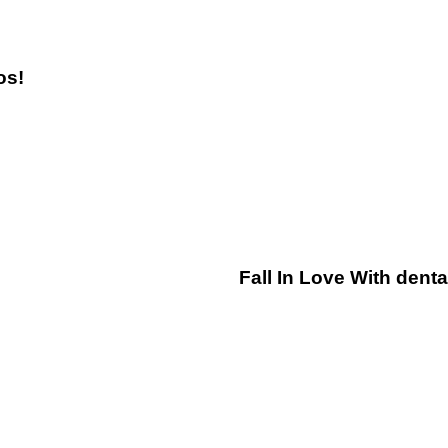
os!
2 años ago
Otros
Fall In Love With dent