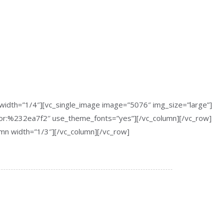
width=”1/4″][vc_single_image image=”5076″ img_size=”large”]
color:%232ea7f2″ use_theme_fonts=”yes”][/vc_column][/vc_row]
umn width=”1/3″][/vc_column][/vc_row]