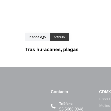
2 años ago
Articulo
Tras huracanes, plagas
Contacto
CDMX
Rosa E
Teléfono:
Molino
55 5660 9946