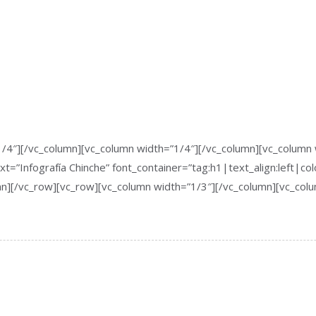
/4″][/vc_column][vc_column width=”1/4″][/vc_column][vc_column 
t=”Infografía Chinche” font_container=”tag:h1|text_align:left|
mn][/vc_row][vc_row][vc_column width=”1/3″][/vc_column][vc_col