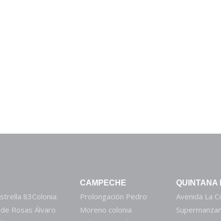
CAMPECHE
QUINTANA
strella 83Colonia:
Prolongación Pedro
Avenida La 
 de Rosas Álvaro
Moreno colonia
Supermanzan