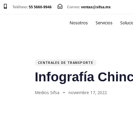
Teléfono:
55 5660-9946
Correo:
ventas@sifsa.mx
Nosotros
Servicios
Soluci
PUBLISHED
Author
Published
IN:
on:
CENTRALES DE TRANSPORTE
Infografía Chin
Medios Sifsa
noviembre 17, 2022