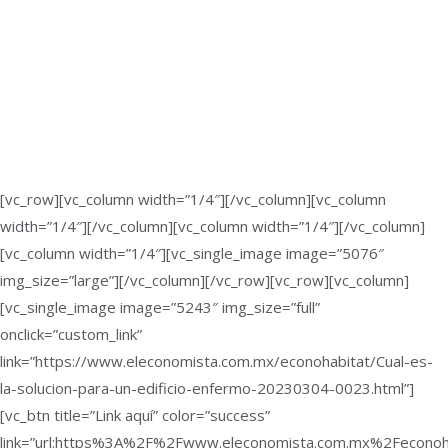
[vc_row][vc_column width=”1/4″][/vc_column][vc_column
width=”1/4″][/vc_column][vc_column width=”1/4″][/vc_column]
[vc_column width=”1/4″][vc_single_image image=”5076″
img_size=”large”][/vc_column][/vc_row][vc_row][vc_column]
[vc_single_image image=”5243″ img_size=”full”
onclick=”custom_link”
link=”https://www.eleconomista.com.mx/econohabitat/Cual-es-
la-solucion-para-un-edificio-enfermo-20230304-0023.html”]
[vc_btn title=”Link aquí” color=”success”
link=”url:https%3A%2F%2Fwww.eleconomista.com.mx%2Feconoh