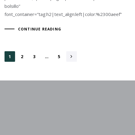
bolsillo”
font_container=”tag:h2|text_align:left|color:%2300aeef”
CONTINUE READING
1
2
3
…
5