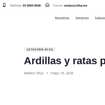
Teléfono:
55 5660-9946
Correo:
ventas@sifsa.mx
Nosotros
Servicios
Soluci
PUBLISHED
Author
Published
IN:
on:
CATEGORÍA-BLOG
Ardillas y ratas 
Medios Sifsa
mayo 19, 2026