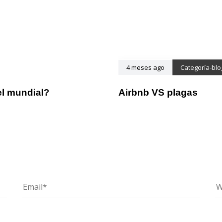
4 meses ago
Categoría-blo
el mundial?
Airbnb VS plagas