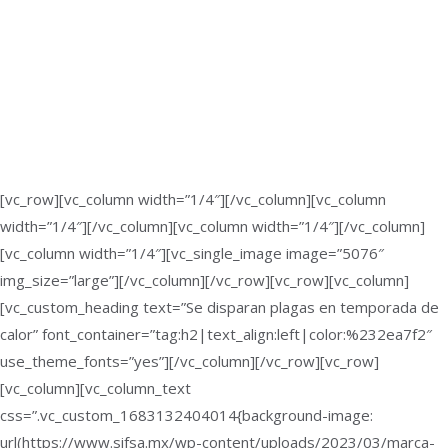
[vc_row][vc_column width=”1/4″][/vc_column][vc_column
width=”1/4″][/vc_column][vc_column width=”1/4″][/vc_column]
[vc_column width=”1/4″][vc_single_image image=”5076″
img_size=”large”][/vc_column][/vc_row][vc_row][vc_column]
[vc_custom_heading text=”Se disparan plagas en temporada de
calor” font_container=”tag:h2|text_align:left|color:%232ea7f2″
use_theme_fonts=”yes”][/vc_column][/vc_row][vc_row]
[vc_column][vc_column_text
css=”.vc_custom_1683132404014{background-image:
url(https://www.sifsa.mx/wp-content/uploads/2023/03/marca-