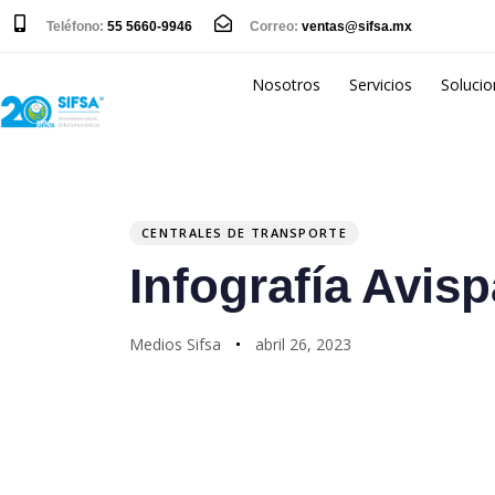
Teléfono:
55 5660-9946
Correo:
ventas@sifsa.mx
Nosotros
Servicios
Soluci
PUBLISHED
Author
Published
IN:
on:
CENTRALES DE TRANSPORTE
Infografía Avisp
Medios Sifsa
abril 26, 2023