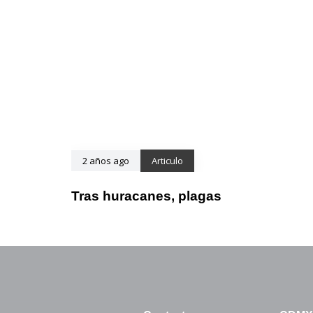
2 años ago
Articulo
Tras huracanes, plagas