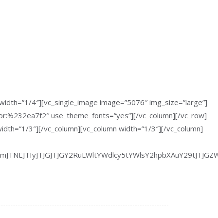
width=”1/4″][vc_single_image image=”5076″ img_size=”large”]
color:%232ea7f2″ use_theme_fonts=”yes”][/vc_column][/vc_row]
width=”1/3″][/vc_column][vc_column width=”1/3″][/vc_column]
VmJTNEJTIyJTJGJTJGY2RuLWltYWdlcy5tYWlsY2hpbXAuY29tJT