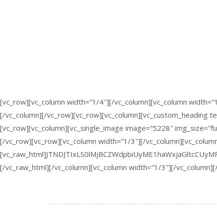
[vc_row][vc_column width=”1/4″][/vc_column][vc_column width=”1
[/vc_column][/vc_row][vc_row][vc_column][vc_custom_heading tex
[vc_row][vc_column][vc_single_image image=”5228″ img_size=”ful
[/vc_row][vc_row][vc_column width=”1/3″][/vc_column][vc_colum
[vc_raw_html]JTNDJTIxLS0lMjBCZWdpbiUyME1haWxjaGltcC
[/vc_raw_html][/vc_column][vc_column width=”1/3″][/vc_column][