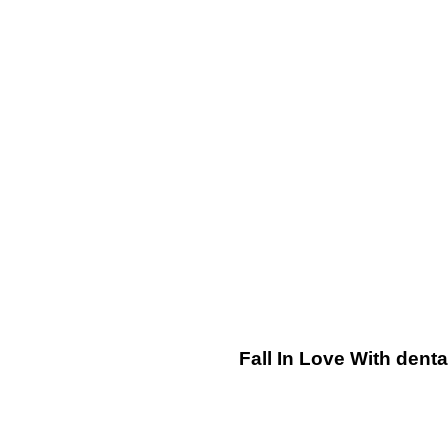
2 años ago
Otros
Fall In Love With dent