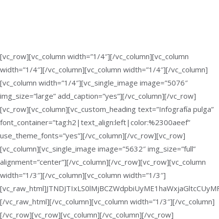
[vc_row][vc_column width=”1/4″][/vc_column][vc_column
width=”1/4″][/vc_column][vc_column width=”1/4″][/vc_column]
[vc_column width=”1/4″][vc_single_image image=”5076″
img_size=”large” add_caption=”yes”][/vc_column][/vc_row]
[vc_row][vc_column][vc_custom_heading text=”Infografía pulga”
font_container=”tag:h2|text_align:left|color:%2300aeef”
use_theme_fonts=”yes”][/vc_column][/vc_row][vc_row]
[vc_column][vc_single_image image=”5632″ img_size=”full”
alignment=”center”][/vc_column][/vc_row][vc_row][vc_column
width=”1/3″][/vc_column][vc_column width=”1/3″]
[vc_raw_html]JTNDJTIxLS0lMjBCZWdpbiUyME1haWxjaGltcC
[/vc_raw_html][/vc_column][vc_column width=”1/3″][/vc_column]
[/vc_row][vc_row][vc_column][/vc_column][/vc_row]