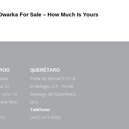
 Dwarka For Sale – How Much Is Yours
 ROO
QUERÉTARO
Costa
Peña de Bernal 5131 A
a 32,
El Refugio, C.P. 76146
 Lote 10
Santiago de Querétaro,
tana Roo.
Qro.
Teléfono:
270
(442) 415 0595