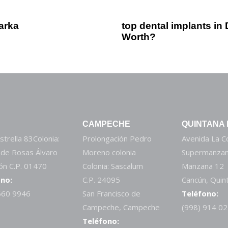
2 años ago
Otros
arka
top dental implants in
Worth?
CAMPECHE
QUINTANA
strella 83Colonia:
Prolongación Pedro
Avenida La 
 de Rosas Álvaro
Moreno colonia
Supermanzan
n C.P. 01470
Colonia: Sascalum
Manzana 12
no:
C.P. 24095
Cancún, Quin
660 9946
San Francisco de
Teléfono:
Campeche, Campeche
(998) 914 0
Teléfono: