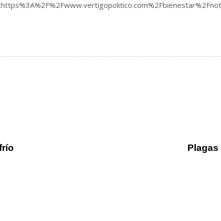
k=”url:https%3A%2F%2Fwww.vertigopolitico.com%2Fbienestar%2Fno
frío
Plagas 