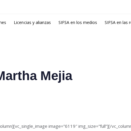
ones
Licencias y alianzas
SIFSA en los medios
SIFSA en las 
Martha Mejia
column][vc_single_image image=”6119″ img_size=”full”][/vc_colu