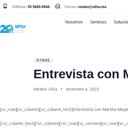
Teléfono:
55 5660-9946
Correo:
ventas@sifsa.mx
Nosotros
Servicios
Soluci
PUBLISHED
Author
Published
IN:
on:
OTROS
Entrevista con 
Medios Sifsa
diciembre 6, 2023
[vc_row][vc_column][vc_column_text]Entrevista con Martha Mejia
[/vc_column_text][/vc_column][/vc_row][vc_section][vc_row][vc_