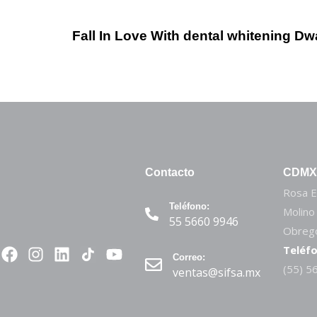
2 años ago
Otros
Fall In Love With dental whitening Dw
Contacto
CDMX
Rosa E
Teléfono:
Molino
55 5660 9946
Obregó
Teléfo
Correo:
(55) 5
ventas@sifsa.mx