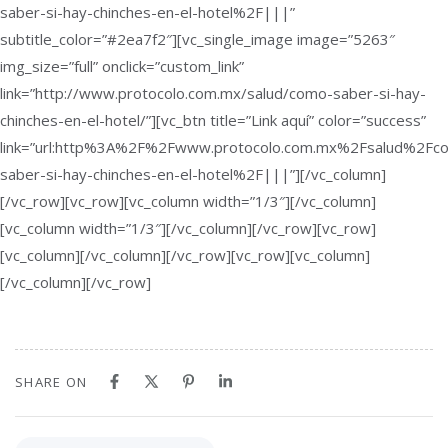
saber-si-hay-chinches-en-el-hotel%2F|||”
subtitle_color=”#2ea7f2″][vc_single_image image=”5263″
img_size=”full” onclick=”custom_link”
link=”http://www.protocolo.com.mx/salud/como-saber-si-hay-
chinches-en-el-hotel/”][vc_btn title=”Link aquí” color=”success”
link=”url:http%3A%2F%2Fwww.protocolo.com.mx%2Fsalud%2Fc
saber-si-hay-chinches-en-el-hotel%2F|||”][/vc_column]
[/vc_row][vc_row][vc_column width=”1/3″][/vc_column]
[vc_column width=”1/3″][/vc_column][/vc_row][vc_row]
[vc_column][/vc_column][/vc_row][vc_row][vc_column]
[/vc_column][/vc_row]
SHARE ON