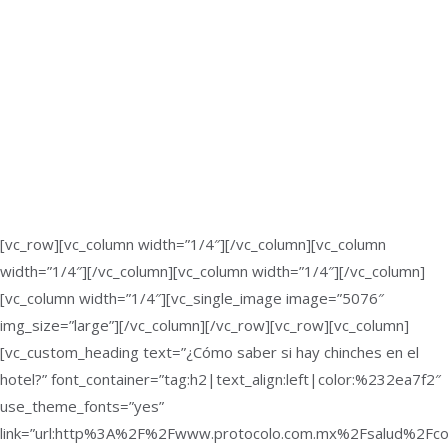
[vc_row][vc_column width=”1/4″][/vc_column][vc_column
width=”1/4″][/vc_column][vc_column width=”1/4″][/vc_column]
[vc_column width=”1/4″][vc_single_image image=”5076″
img_size=”large”][/vc_column][/vc_row][vc_row][vc_column]
[vc_custom_heading text=”¿Cómo saber si hay chinches en el
hotel?” font_container=”tag:h2|text_align:left|color:%232ea7f2″
use_theme_fonts=”yes”
link=”url:http%3A%2F%2Fwww.protocolo.com.mx%2Fsalud%2Fc