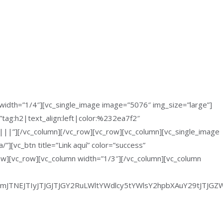
width=”1/4″][vc_single_image image=”5076″ img_size=”large”]
”tag:h2|text_align:left|color:%232ea7f2″
||”][/vc_column][/vc_row][vc_row][vc_column][vc_single_image
”][vc_btn title=”Link aquí” color=”success”
w][vc_row][vc_column width=”1/3″][/vc_column][vc_column
VmJTNEJTIyJTJGJTJGY2RuLWltYWdlcy5tYWlsY2hpbXAuY29tJT