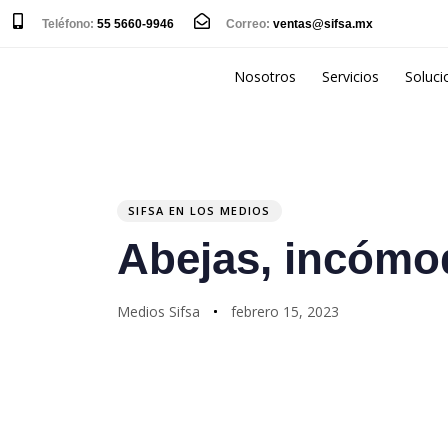
Teléfono:
55 5660-9946
Correo:
ventas@sifsa.mx
Nosotros
Servicios
Soluci
PUBLISHED
Author
Published
IN:
on:
SIFSA EN LOS MEDIOS
Abejas, incómo
Medios Sifsa
febrero 15, 2023