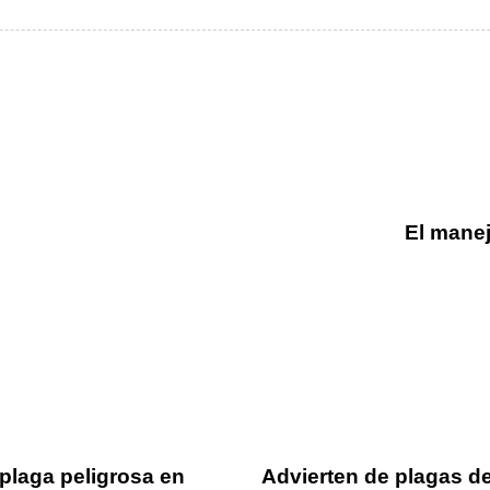
El manej
8 meses ago
Sifsa en los 
 plaga peligrosa en
Advierten de plagas d