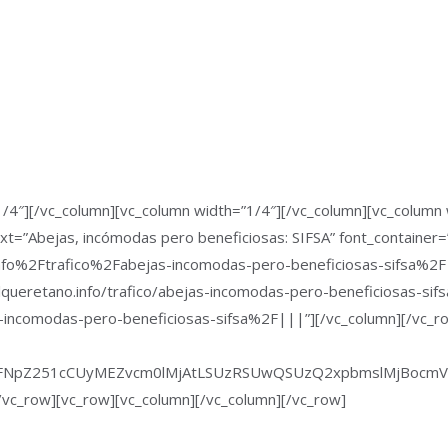
/4″][/vc_column][vc_column width=”1/4″][/vc_column][vc_column 
t=”Abejas, incómodas pero beneficiosas: SIFSA” font_container=
nfo%2Ftrafico%2Fabejas-incomodas-pero-beneficiosas-sifsa%2F|
elqueretano.info/trafico/abejas-incomodas-pero-beneficiosas-sifsa/
incomodas-pero-beneficiosas-sifsa%2F|||”][/vc_column][/vc_ro
UyMFNpZ251cCUyMEZvcm0lMjAtLSUzRSUwQSUzQ2xpbmslMjBocm
/vc_row][vc_row][vc_column][/vc_column][/vc_row]