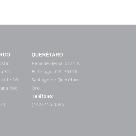
 ROO
QUERÉTARO
Costa
Peña de Bernal 5131 A
a 32,
El Refugio, C.P. 76146
 Lote 10
Santiago de Querétaro,
tana Roo.
Qro.
Teléfono:
270
(442) 415 0595