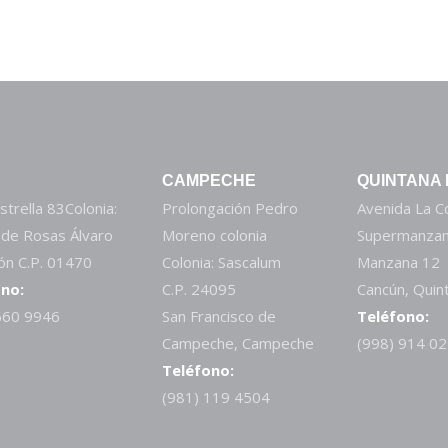
CAMPECHE
QUINTANA
strella 83Colonia:
Prolongación Pedro
Avenida La 
 de Rosas Álvaro
Moreno colonia
Supermanzan
n C.P. 01470
Colonia: Sascalum
Manzana 12
no:
C.P. 24095
Cancún, Quin
660 9946
San Francisco de
Teléfono:
Campeche, Campeche
(998) 914 0
Teléfono:
(981) 119 4504