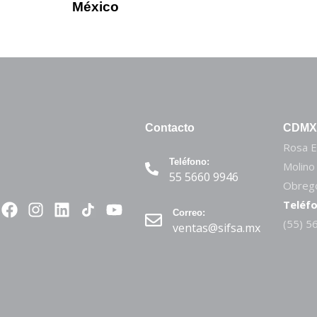
México
Contacto
CDMX
Rosa E
Teléfono:
Molino
55 5660 9946
Obregó
Teléfo
Correo:
(55) 5
ventas@sifsa.mx