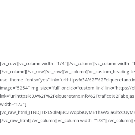
[vc_row][vc_column width=”1/4″][/vc_column][vc_column width=”1
[/vc_column][/vc_row][vc_row][vc_column][vc_custom_heading tex
use_theme_fonts=”yes” link=”url:https%3A%2F%2Felqueretano.i
image=”5254″ img_size=”full” onclick=”custom_link” link=”https://
link=”url:https%3A%2F%2Felqueretano.info%2Ftrafico%2Fabejas-
width=”1/3″]
[vc_raw_html]JTNDJTIxLS0lMjBCZWdpbiUyME1haWxjaGltcC
[/vc_raw_html][/vc_column][vc_column width=”1/3″][/vc_column][