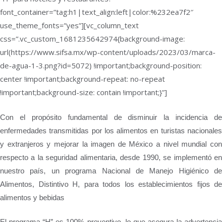
font_container=”tag:h1|text_align:left|color:%232ea7f2″
use_theme_fonts=”yes”][vc_column_text
css=”.vc_custom_1681235642974{background-image:
url(https://www.sifsa.mx/wp-content/uploads/2023/03/marca-
de-agua-1-3.png?id=5072) !important;background-position:
center !important;background-repeat: no-repeat
!important;background-size: contain !important;}”]
Con el propósito fundamental de disminuir la incidencia de
enfermedades transmitidas por los alimentos en turistas nacionales
y extranjeros y mejorar la imagen de México a nivel mundial con
respecto a la seguridad alimentaria, desde 1990, se implementó en
nuestro país, un programa Nacional de Manejo Higiénico de
Alimentos, Distintivo H, para todos los establecimientos fijos de
alimentos y bebidas
El programa “H” es 100% preventivo, lo que asegura la advertencia