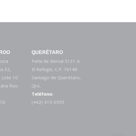
 ROO
QUERÉTARO
Costa
Peña de Bernal 5131 A
a 32,
El Refugio, C.P. 76146
 Lote 10
Santiago de Querétaro,
tana Roo.
Qro.
Teléfono:
270
(442) 415 0595