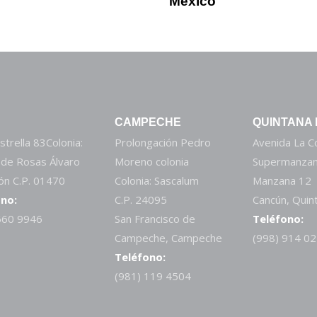
México
CAMPECHE
QUINTANA
strella 83Colonia:
Prolongación Pedro
Avenida La 
 de Rosas Álvaro
Moreno colonia
Supermanzan
n C.P. 01470
Colonia: Sascalum
Manzana 12
no:
C.P. 24095
Cancún, Quin
660 9946
San Francisco de
Teléfono:
Campeche, Campeche
(998) 914 0
Teléfono:
(981) 119 4504