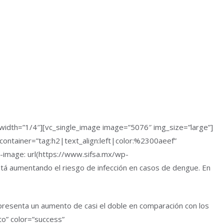
width=”1/4″][vc_single_image image=”5076″ img_size=”large”]
ontainer=”tag:h2|text_align:left|color:%2300aeef”
image: url(https://www.sifsa.mx/wp-
stá aumentando el riesgo de infección en casos de dengue. En
representa un aumento de casi el doble en comparación con los
to” color=”success”