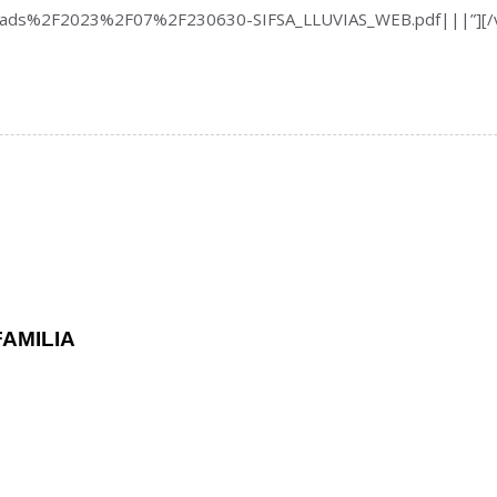
ds%2F2023%2F07%2F230630-SIFSA_LLUVIAS_WEB.pdf|||”][/vc_co
FAMILIA