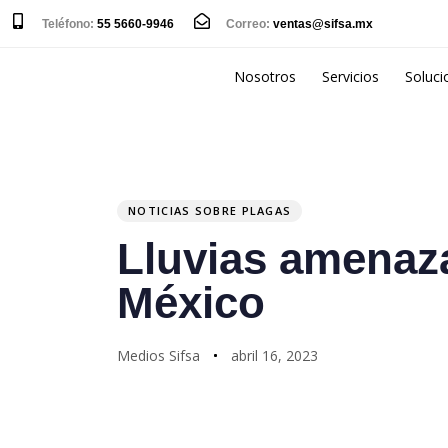
Teléfono:
55 5660-9946
Correo:
ventas@sifsa.mx
Nosotros
Servicios
Soluci
PUBLISHED
Author
Published
IN:
on:
NOTICIAS SOBRE PLAGAS
Lluvias amenaz
México
Medios Sifsa
abril 16, 2023