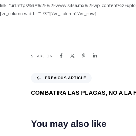
link=”url:https%3A%2F%2Fwww.sifsa.mx%2Fwp-content%2Fuploa
[vc_column width=”1/3″][/vc_column][/vc_row]
SHARE ON
PREVIOUS ARTICLE
COMBATIRA LAS PLAGAS, NO A LA 
You may also like