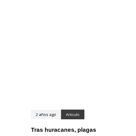
2 años ago
Articulo
Tras huracanes, plagas