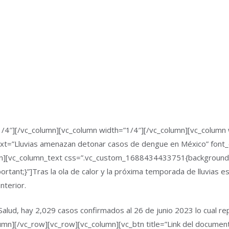
/4″][/vc_column][vc_column width=”1/4″][/vc_column][vc_column 
xt=”Lluvias amenazan detonar casos de dengue en México” font_c
mn][vc_column_text css=”.vc_custom_1688434433751{background-
ant;}”]Tras la ola de calor y la próxima temporada de lluvias e
nterior.
 Salud, hay 2,029 casos confirmados al 26 de junio 2023 lo cual 
umn][/vc_row][vc_row][vc_column][vc_btn title=”Link del documen