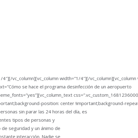
/4″][/vc_column][vc_column width=”1/4″][/vc_column][vc_column 
ext=”Cómo se hace el programa desinfección de un aeropuerto
e_theme_fonts=”yes”][vc_column_text css=”.vc_custom_168123600
tant;background-position: center !important;background-repeat:
sonas sin parar las 24 horas del día, es
ferentes tipos de personas y
o de seguridad y un ánimo de
stante interacción. Nadie se