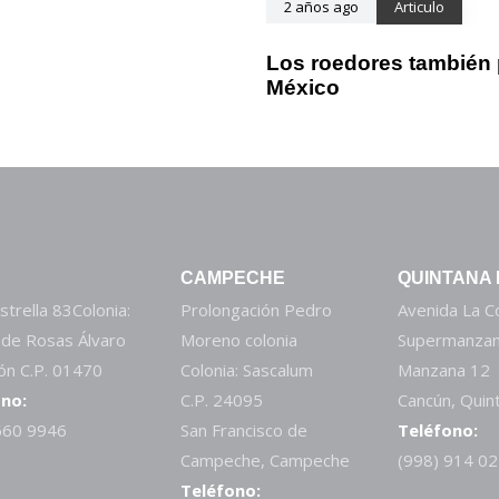
2 años ago
Articulo
Los roedores también 
México
CAMPECHE
QUINTANA
strella 83Colonia:
Prolongación Pedro
Avenida La 
 de Rosas Álvaro
Moreno colonia
Supermanzan
n C.P. 01470
Colonia: Sascalum
Manzana 12
no:
C.P. 24095
Cancún, Quin
660 9946
San Francisco de
Teléfono:
Campeche, Campeche
(998) 914 0
Teléfono: