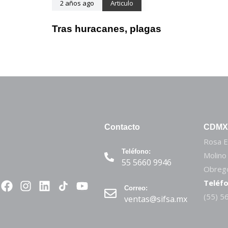
2 años ago
Articulo
Tras huracanes, plagas
Contacto
CDMX
Rosa E
Teléfono:
Molino
55 5660 9946
Obregó
Teléfo
Correo:
(55) 5
ventas@sifsa.mx