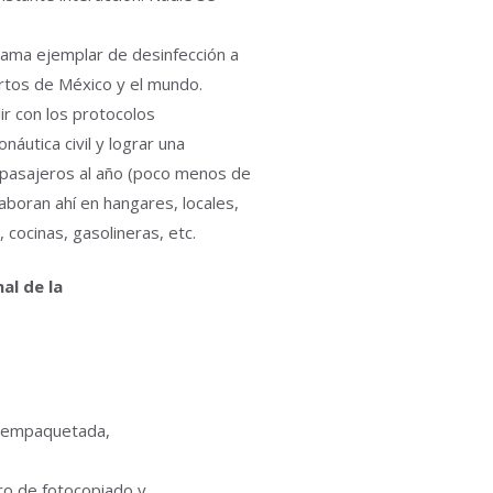
rama ejemplar de desinfección a
rtos de México y el mundo.
ir con los protocolos
náutica civil y lograr una
 pasajeros al año (poco menos de
laboran ahí en hangares, locales,
 cocinas, gasolineras, etc.
al de la
a empaquetada,
tro de fotocopiado y