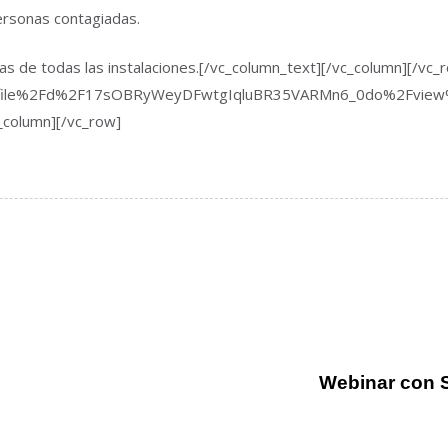
ersonas contagiadas.
as de todas las instalaciones.[/vc_column_text][/vc_column][/vc_
%2Ffile%2Fd%2F17sOBRyWeyDFwtgIqluBR35VARMn6_0do%2Fview%3
_column][/vc_row]
Webinar con 