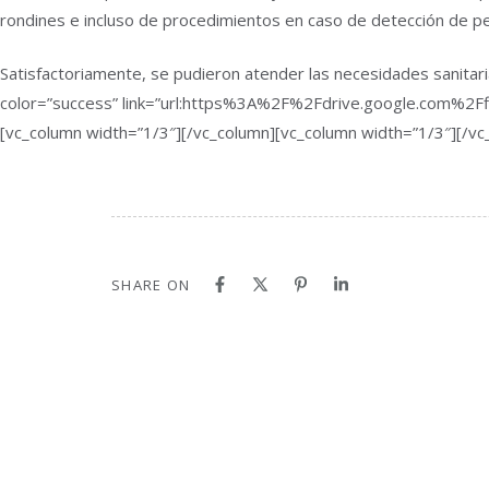
rondines e incluso de procedimientos en caso de detección de p
Satisfactoriamente, se pudieron atender las necesidades sanitari
color=”success” link=”url:https%3A%2F%2Fdrive.google.com
[vc_column width=”1/3″][/vc_column][vc_column width=”1/3″][/vc
SHARE ON