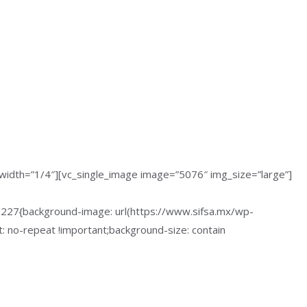
width=”1/4″][vc_single_image image=”5076″ img_size=”large”]
0227{background-image: url(https://www.sifsa.mx/wp-
 no-repeat !important;background-size: contain