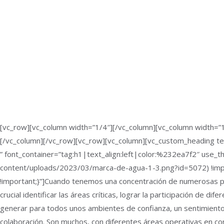
[vc_row][vc_column width=”1/4″][/vc_column][vc_column width=”1
[/vc_column][/vc_row][vc_row][vc_column][vc_custom_heading t
” font_container=”tag:h1|text_align:left|color:%232ea7f2″ us
content/uploads/2023/03/marca-de-agua-1-3.png?id=5072) !impor
!important;}”]Cuando tenemos una concentración de numerosas per
crucial identificar las áreas críticas, lograr la participación de di
generar para todos unos ambientes de confianza, un sentimient
colaboración. Son muchos, con diferentes áreas operativas en con