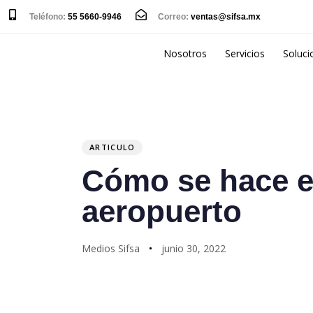
Teléfono:
55 5660-9946
Correo:
ventas@sifsa.mx
Nosotros
Servicios
Soluci
PUBLISHED
Author
Published
IN:
on:
ARTICULO
Cómo se hace e
aeropuerto
Medios Sifsa
junio 30, 2022