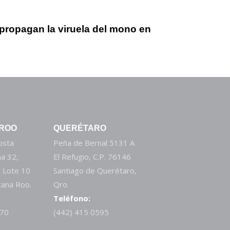
propagan la viruela del mono en
 ROO
QUERÉTARO
Costa
Peña de Bernal 5131 A
a 32,
El Refugio, C.P. 76146
 Lote 10
Santiago de Querétaro,
tana Roo.
Qro.
Teléfono:
270
(442) 415 0595