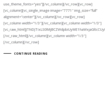
use_theme_fonts=”yes”][/vc_column][/vc_row][vc_row]
[vc_column][vc_single_image image=”7771″ img_size=”full”
alignment=”center”][/vc_column][/vc_row][vc_row]
[vc_column width=”1/3″][/vc_column][vc_column width=”1/3″]
[vc_raw_html]JTNDJTIxLS0lMjBCZWdpbiUyME1haWxjaGlt
[/vc_raw_html][/vc_column][vc_column width=”1/3″]
[/vc_column][/vc_row]
CONTINUE READING