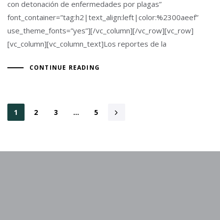
con detonación de enfermedades por plagas”
font_container=”tag:h2|text_align:left|color:%2300aeef”
use_theme_fonts=”yes”][/vc_column][/vc_row][vc_row]
[vc_column][vc_column_text]Los reportes de la
CONTINUE READING
1
2
3
…
5