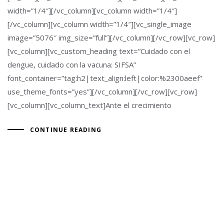
width=”1/4″][/vc_column][vc_column width=”1/4″]
[/vc_column][vc_column width=”1/4″][vc_single_image
image=”5076″ img_size=”full”][/vc_column][/vc_row][vc_row]
[vc_column][vc_custom_heading text=”Cuidado con el
dengue, cuidado con la vacuna: SIFSA”
font_container=”tag:h2|text_align:left|color:%2300aeef”
use_theme_fonts=”yes”][/vc_column][/vc_row][vc_row]
[vc_column][vc_column_text]Ante el crecimiento
CONTINUE READING