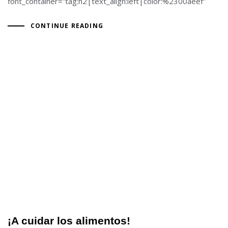
font_container=”tag:h2|text_align:left|color:%2300aeef”
CONTINUE READING
¡A cuidar los alimentos!