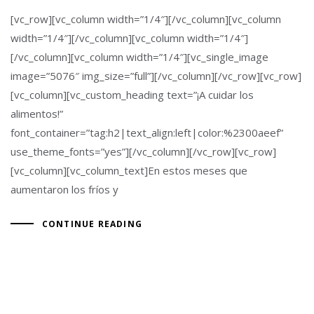
[vc_row][vc_column width=”1/4″][/vc_column][vc_column
width=”1/4″][/vc_column][vc_column width=”1/4″]
[/vc_column][vc_column width=”1/4″][vc_single_image
image=”5076″ img_size=”full”][/vc_column][/vc_row][vc_row]
[vc_column][vc_custom_heading text=”¡A cuidar los
alimentos!”
font_container=”tag:h2|text_align:left|color:%2300aeef”
use_theme_fonts=”yes”][/vc_column][/vc_row][vc_row]
[vc_column][vc_column_text]En estos meses que
aumentaron los fríos y
CONTINUE READING