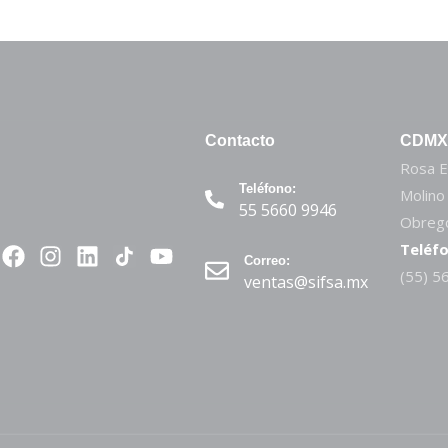
Contacto
CDMX
Rosa E
Teléfono:
Molino
55 5660 9946
Obregó
Teléfo
Correo:
(55) 5
ventas@sifsa.mx