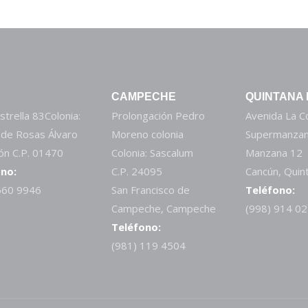
CAMPECHE
QUINTANA
strella 83Colonia:
Prolongación Pedro
Avenida La 
 de Rosas Álvaro
Moreno colonia
Supermanzan
n C.P. 01470
Colonia: Sascalum
Manzana 12
no:
C.P. 24095
Cancún, Quin
660 9946
San Francisco de
Teléfono:
Campeche, Campeche
(998) 914 0
Teléfono:
(981) 119 4504