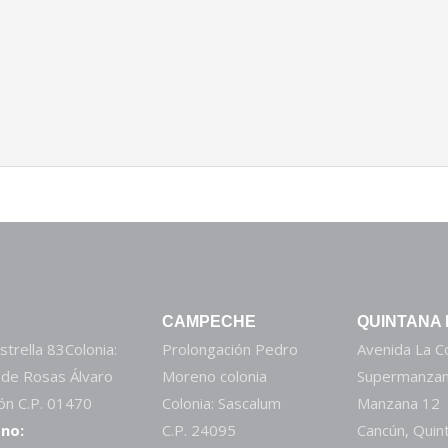
CAMPECHE
QUINTANA
strella 83Colonia:
Prolongación Pedro
Avenida La 
 de Rosas Álvaro
Moreno colonia
Supermanzan
n C.P. 01470
Colonia: Sascalum
Manzana 12
no:
C.P. 24095
Cancún, Quin