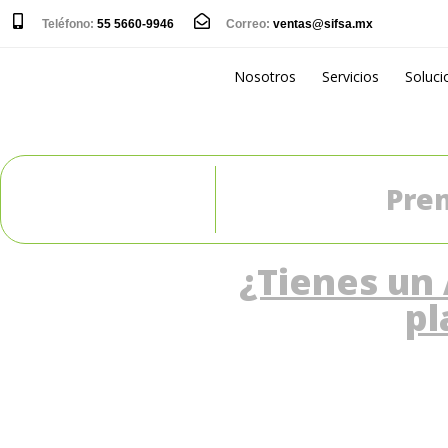
Teléfono:
55 5660-9946
Correo:
ventas@sifsa.mx
Nosotros
Servicios
Soluci
Pre
¿Tienes un 
pl