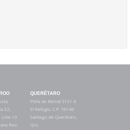
 ROO
QUERÉTARO
Costa
Peña de Bernal 5131 A
a 32,
El Refugio, C.P. 76146
 Lote 10
Santiago de Querétaro,
tana Roo.
Qro.