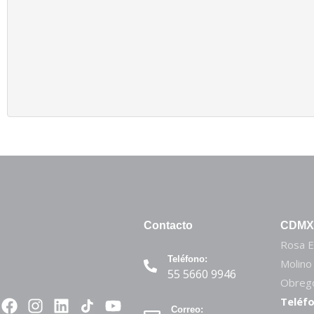
Contacto
CDMX
Rosa E
Teléfono:
Molino
55 5660 9946
Obregó
Teléfo
Correo: