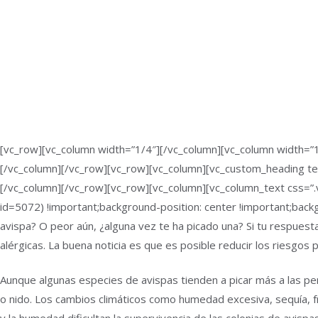
[vc_row][vc_column width=”1/4″][/vc_column][vc_column width=”1
[/vc_column][/vc_row][vc_row][vc_column][vc_custom_heading te
[/vc_column][/vc_row][vc_row][vc_column][vc_column_text css
id=5072) !important;background-position: center !important;back
avispa? O peor aún, ¿alguna vez te ha picado una? Si tu respues
alérgicas. La buena noticia es que es posible reducir los riesgos 
Aunque algunas especies de avispas tienden a picar más a las p
o nido. Los cambios climáticos como humedad excesiva, sequía, fr