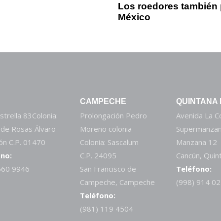
Los roedores también 
México
CAMPECHE
QUINTANA
strella 83Colonia:
Prolongación Pedro
Avenida La 
 de Rosas Álvaro
Moreno colonia
Supermanzan
n C.P. 01470
Colonia: Sascalum
Manzana 12
no:
C.P. 24095
Cancún, Quin
660 9946
San Francisco de
Teléfono:
Campeche, Campeche
(998) 914 0
Teléfono:
(981) 119 4504