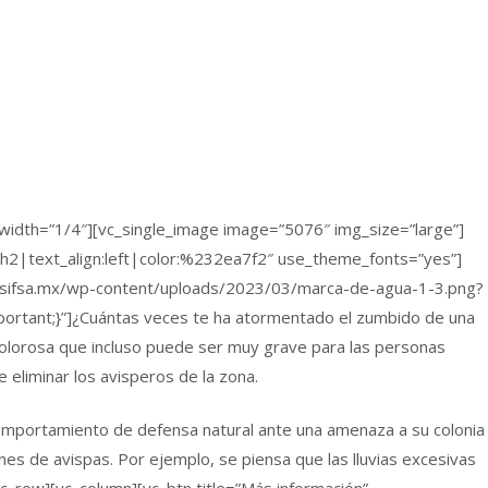
width=”1/4″][vc_single_image image=”5076″ img_size=”large”]
:h2|text_align:left|color:%232ea7f2″ use_theme_fonts=”yes”]
.sifsa.mx/wp-content/uploads/2023/03/marca-de-agua-1-3.png?
mportant;}”]¿Cuántas veces te ha atormentado el zumbido de una
dolorosa que incluso puede ser muy grave para las personas
 eliminar los avisperos de la zona.
comportamiento de defensa natural ante una amenaza a su colonia
nes de avispas. Por ejemplo, se piensa que las lluvias excesivas