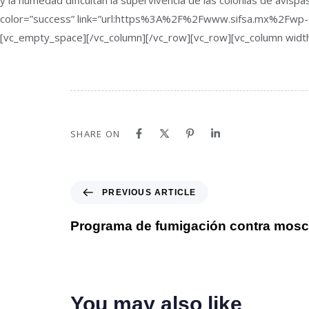
y la humedad dificultan la supervivencia de las colonias de avisp
color=”success” link=”url:https%3A%2F%2Fwww.sifsa.mx%2Fw
[vc_empty_space][/vc_column][/vc_row][vc_row][vc_column width
SHARE ON
PREVIOUS ARTICLE
Programa de fumigación contra mos
You may also like