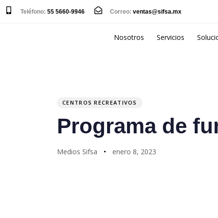
Teléfono:
55 5660-9946
Correo:
ventas@sifsa.mx
Nosotros
Servicios
Soluci
PUBLISHED
Author
Published
IN:
on:
CENTROS RECREATIVOS
Programa de fu
Medios Sifsa
enero 8, 2023