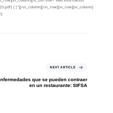
[vc_row][vc_column][vc_btn title=”Más información”
df|||”][/vc_column][/vc_row][vc_row][vc_column]
w]
NEXT ARTICLE
enfermedades que se pueden contraer
en un restaurante: SIFSA