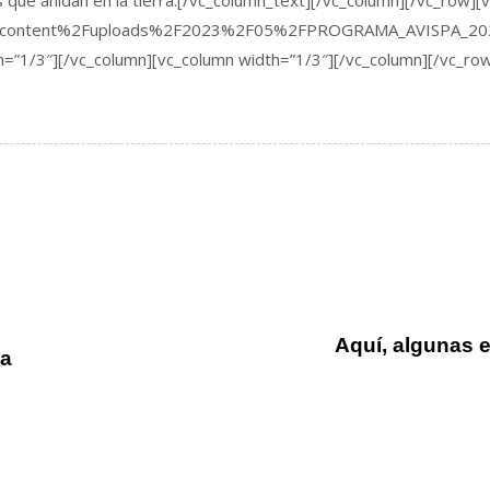
as que anidan en la tierra.[/vc_column_text][/vc_column][/vc_row]
p-content%2Fuploads%2F2023%2F05%2FPROGRAMA_AVISPA_2023.p
=”1/3″][/vc_column][vc_column width=”1/3″][/vc_column][/vc_ro
Aquí, algunas 
ca