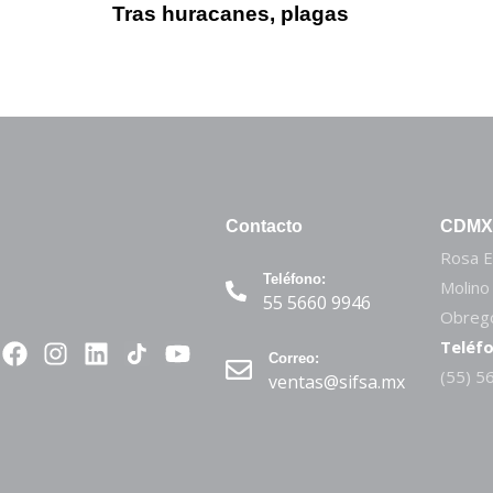
Tras huracanes, plagas
Contacto
CDMX
Rosa E
Teléfono:
Molino
55 5660 9946
Obregó
Teléfo
Correo:
(55) 5
ventas@sifsa.mx