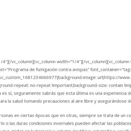
/4″][/vc_column][vc_column width=”1/4″][/vc_column][vc_column 
xt=”Programa de fumigación contra avispas” font_container=”tag
=”.vc_custom_1681234666977{background-image: url(https://www
ground-repeat: no-repeat !important;background-size: contain !i
ta es sí, seguramente sabrás que esta última es una experiencia 
para la salud tomando precauciones al aire libre y asegurándose de
ersonas en ciertas épocas que en otras, siempre se trata de un 
ío o las duras condiciones invernales pueden afectar las poblacio