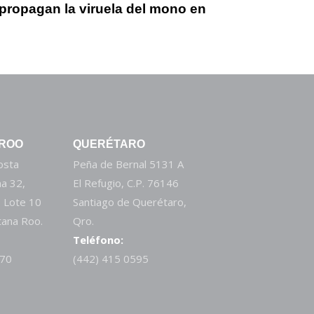
propagan la viruela del mono en
 ROO
QUERÉTARO
Costa
Peña de Bernal 5131 A
a 32,
El Refugio, C.P. 76146
 Lote 10
Santiago de Querétaro,
tana Roo.
Qro.
Teléfono:
270
(442) 415 0595