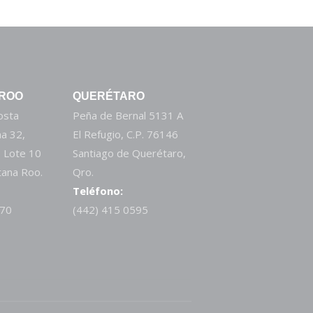
 ROO
QUERÉTARO
Costa
Peña de Bernal 5131 A
a 32,
El Refugio, C.P. 76146
 Lote 10
Santiago de Querétaro,
tana Roo.
Qro.
Teléfono:
270
(442) 415 0595