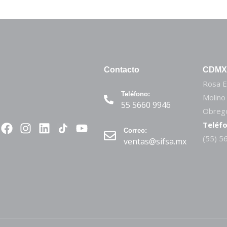
Contacto
CDMX
Rosa E
Teléfono:
Molino
55 5660 9946
Obregó
Teléfo
Correo:
(55) 5
ventas@sifsa.mx