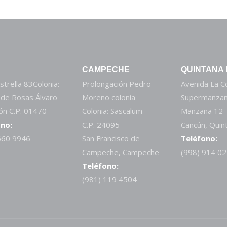
CAMPECHE
QUINTANA
strella 83Colonia:
Prolongación Pedro
Avenida La 
 de Rosas Álvaro
Moreno colonia
Supermanzan
n C.P. 01470
Colonia: Sascalum
Manzana 12
no:
C.P. 24095
Cancún, Quin
660 9946
San Francisco de
Teléfono:
Campeche, Campeche
(998) 914 0
Teléfono:
(981) 119 4504