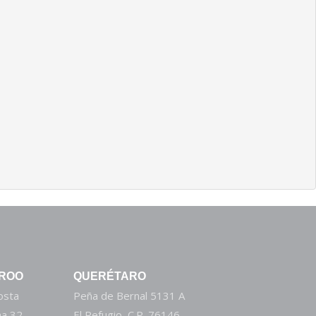
 ROO
QUERÉTARO
Costa
Peña de Bernal 5131 A
a 32,
El Refugio, C.P. 76146