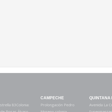
CAMPECHE
QUINTANA
strella 83Colonia:
Prolongación Pedro
Avenida La 
 de Rosas Álvaro
Moreno colonia
Supermanzan