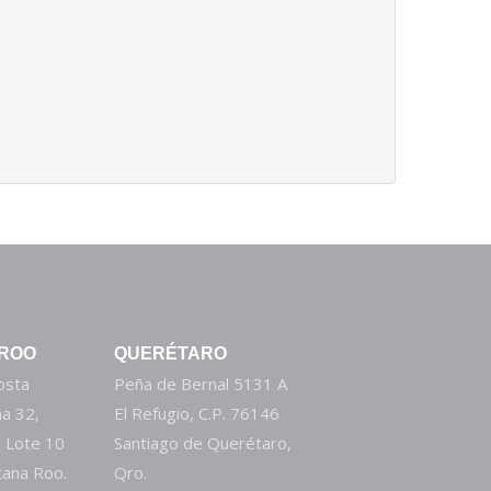
 ROO
QUERÉTARO
Costa
Peña de Bernal 5131 A
a 32,
El Refugio, C.P. 76146
 Lote 10
Santiago de Querétaro,
tana Roo.
Qro.