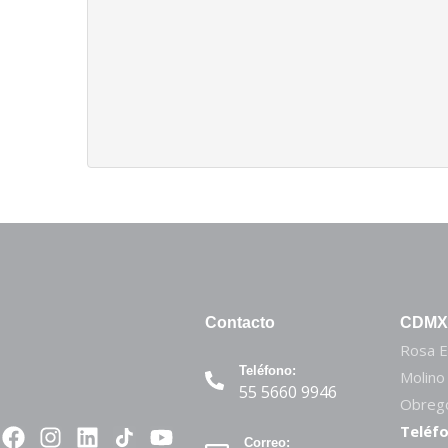
Contacto
CDMX
Rosa E
Teléfono:
Molino
55 5660 9946
Obregó
Teléfo
Correo: