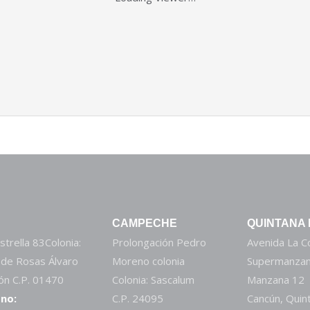
CAMPECHE
QUINTANA
strella 83Colonia:
Prolongación Pedro
Avenida La 
 de Rosas Álvaro
Moreno colonia
Supermanzan
n C.P. 01470
Colonia: Sascalum
Manzana 12
no:
C.P. 24095
Cancún, Quin