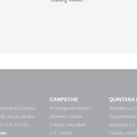
CAMPECHE
QUINTANA
strella 83Colonia:
Prolongación Pedro
Avenida La 
 de Rosas Álvaro
Moreno colonia
Supermanzan
n C.P. 01470
Colonia: Sascalum
Manzana 12
no:
C.P. 24095
Cancún, Quin