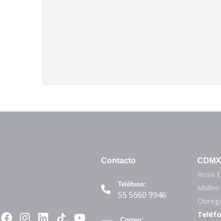
Contacto
CDMX
Rosa E
Teléfono:
Molino
55 5660 9946
Obregó
Teléfo
Correo: