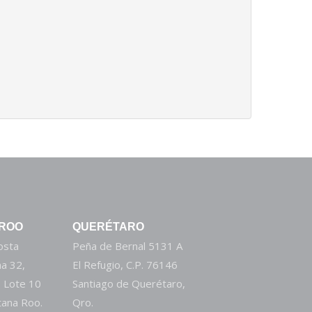
 ROO
QUERÉTARO
Costa
Peña de Bernal 5131 A
a 32,
El Refugio, C.P. 76146
 Lote 10
Santiago de Querétaro,
tana Roo.
Qro.