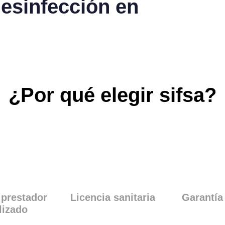
desinfección en
¿Por qué elegir sifsa?
 prestador
Licencia sanitaria
Garantía
lizado